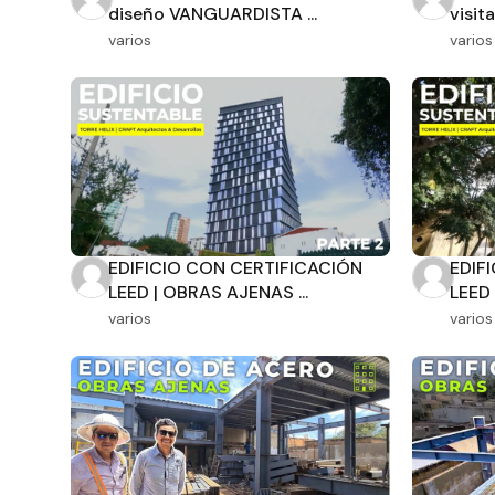
diseño VANGUARDISTA ...
visita
varios
varios
Tipo de obra
Recamaras
Orientación solar
EDIFICIO CON CERTIFICACIÓN
EDIF
LEED | OBRAS AJENAS ...
LEED 
varios
varios
Dimensiones