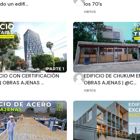
do un edifi...
los 70's
varios
Estado
Baños
ICIO CON CERTIFICACIÓN
EDIFICIO DE CHUKUM E
| OBRAS AJENAS ...
OBRAS AJENAS | @C...
varios
m2 de construcción
m2 de terreno