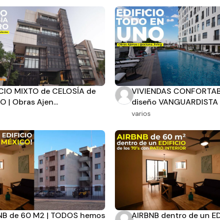
ICIO MIXTO de CELOSÍA de
VIVIENDAS CONFORTAB
 | Obras Ajen...
diseño VANGUARDISTA .
varios
NB de 60 M2 | TODOS hemos
AIRBNB dentro de un ED