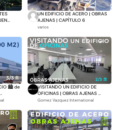
TES
UN EDIFICIO DE ACERO | OBRAS
EN...
AJENAS | CAPÍTULO 6
varios
IO 🏙 de
VISITANDO UN EDIFICIO DE
.
OFICINAS | OBRAS AJENAS ...
al
Gomez Vazquez International