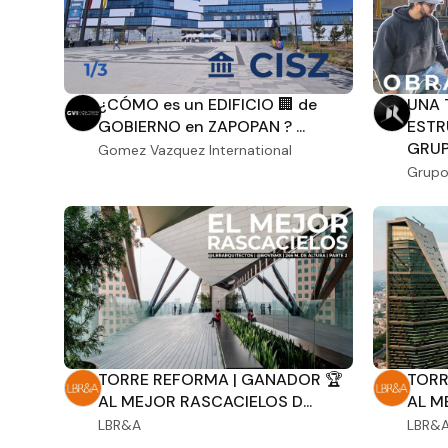
¿CÓMO es un EDIFICIO 🏢 de
UNA 
GOBIERNO en ZAPOPAN ? ...
ESTR
GRUPO
Gomez Vazquez International
Grupo
TORRE REFORMA | GANADOR 🏆
TORR
AL MEJOR RASCACIELOS D...
AL M
LBR&A
LBR&