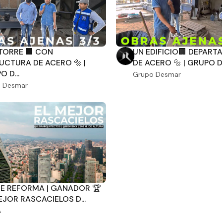
TORRE 🏢 CON
UN EDIFICIO🏢 DEPART
UCTURA DE ACERO 🔩 |
DE ACERO 🔩 | GRUPO D.
 D...
Grupo Desmar
 Desmar
E REFORMA | GANADOR 🏆
EJOR RASCACIELOS D...
A