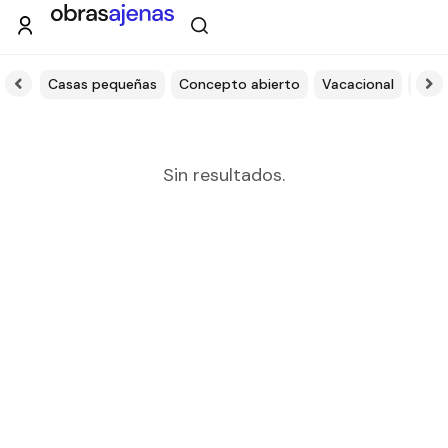
ción
Casas pequeñas
Concepto abierto
Vacacional
Sót
Filtros
Sin resultados.
Tipo de obra
Estado
Recamaras
Baños
Orientación solar