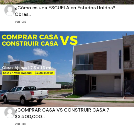
¿Cómo es una ESCUELA en Estados Unidos? |
Recamaras
Baños
Obras...
varios
Orientación solar
Dimensiones
m2 de construcción
¿COMPRAR CASA VS CONSTRUIR CASA ? |
$3,500,000....
m2 de terreno
varios