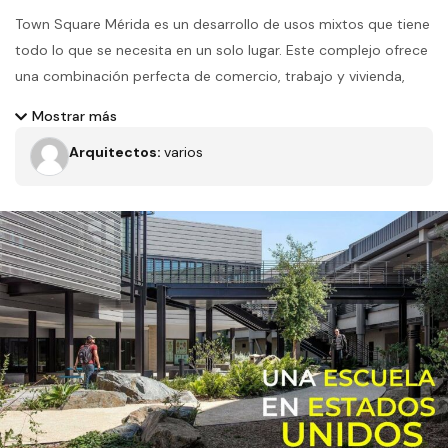
Town Square Mérida es un desarrollo de usos mixtos que tiene
todo lo que se necesita en un solo lugar. Este complejo ofrece
una combinación perfecta de comercio, trabajo y vivienda,
diseñado para brindar comodidad y conveniencia a sus
Mostrar más
residentes y usuarios. En su nivel inferior cuenta con locales
Arquitectos:
varios
comerciales. En el segundo nivel, tiene modernas oficinas
equipadas y diversas amenidades como área de descanso con
alberca. En los niveles superiores se encuentran los
departamentos, ofreciendo un estilo de vida urbano y
sofisticado.
Filtros
Tipo de obra
Estado