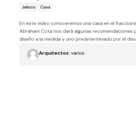
Tipo de obra
Jalisco
Casa
En este video conoceremos una casa en el fraccionami
Abraham Cota nos dará algunas recomendaciones pa
Recamaras
diseño a la medida y uno predeterminado por el desa
Arquitectos:
varios
Orientación solar
Dimensiones