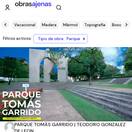
ción
Vacacional
Madera
Mármol
Topografía
Bosque
Filtros
×
Filtros activos:
Tipo de obra
:
Parque
Tipo de obra
Estado
Recamaras
Baños
Orientación solar
PARQUE TOMÁS GARRIDO | TEODORO GONZALEZ
DE LEON