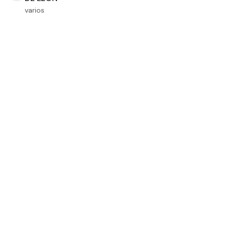
varios
Dimensiones
m2 de construcción
m2 de terreno
Aplicar filtros
Restablecer filtros