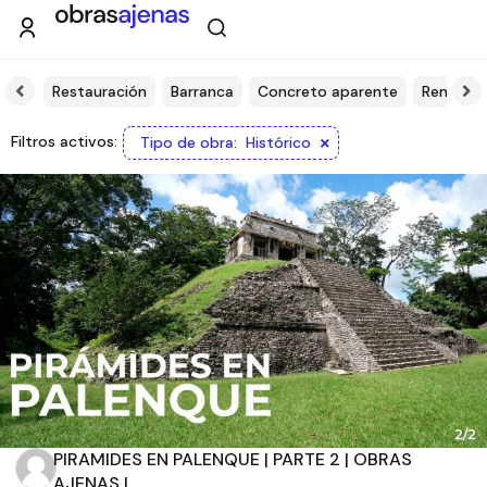
tura
Restauración
Barranca
Concreto aparente
Remodel
Filtros
×
Filtros activos:
Tipo de obra
:
Histórico
Tipo de obra
Estado
Recamaras
Baños
Orientación solar
PIRAMIDES EN PALENQUE | PARTE 2 | OBRAS
AJENAS | ...