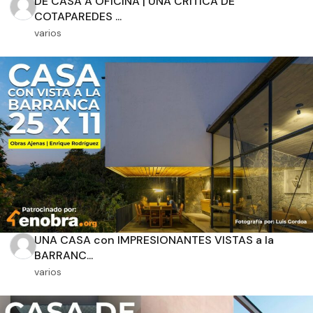
DE CASA A OFICINA | UNA CRÍTICA DE
COTAPAREDES ...
varios
Orientación solar
Dimensiones
m2 de construcción
UNA CASA con IMPRESIONANTES VISTAS a la
m2 de terreno
BARRANC...
varios