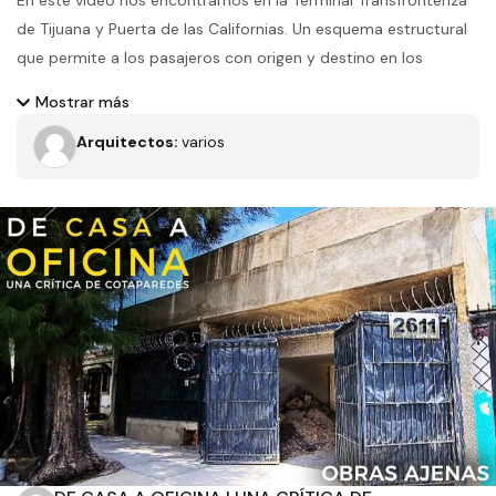
En este video nos encontramos en la Terminal Transfronteriza
de Tijuana y Puerta de las Californias. Un esquema estructural
que permite a los pasajeros con origen y destino en los
Estados Unidos acceso directo al aeropuerto de Tijuana e
Mostrar más
igualmente brinda a los transportistas mexicanos e
Arquitectos:
varios
internacionales que operan desde el aeropuerto de Tijuana
acceso directo al mercado de pasajeros de los Estados
Unidos.
Filtros
Tipo de obra
Estado
Recamaras
Baños