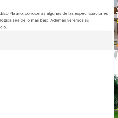
Estado
 LEED Platino, conoceras algunas de las especificiaciones
ológica sea de lo mas bajo. Además veremos su
cio.
Baños
m2 de construcción
m2 de terreno
Aplicar filtros