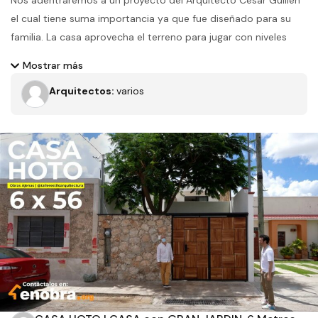
Nos adentraremos a un proyecto del Arquitecto César Guillén
el cual tiene suma importancia ya que fue diseñado para su
familia. La casa aprovecha el terreno para jugar con niveles
concatenados y generar espacios interesantes por todas
Mostrar más
partes de la casa
Arquitectos:
varios
Filtros
Tipo de obra
Estado
Recamaras
Baños