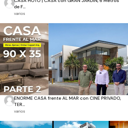
CASA HOTO | CASA con GRAN JARDIN, 6 Metros
de F...
varios
Orientación solar
Dimensiones
m2 de construcción
ENORME CASA frente AL MAR con CINE PRIVADO,
m2 de terreno
TER...
varios