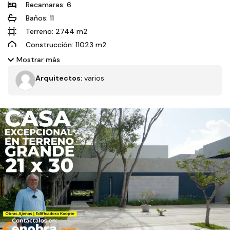
Recamaras: 6
Baños: 11
Terreno: 2744 m2
Construcción: 11023 m2
Dimensiones: 90x35 m
Mostrar más
Orientación solar: Oeste
Arquitectos:
varios
El desafío de este nuevo proyecto era construir una residencia
con todas las prestaciones de una vivienda sustentable en un
terreno lo suficientemente amplio como para crear los
Filtros
espacios necesarios donde se pudiera disfrutar de la
naturaleza en el exterior, y a su vez, de un espacio acogedor y
vanguardista en su interior estrechamente conectado con los
amplios jardines y aprovechar la vista hacia la marina.
Tipo de obra
Estado
Recamaras
Baños