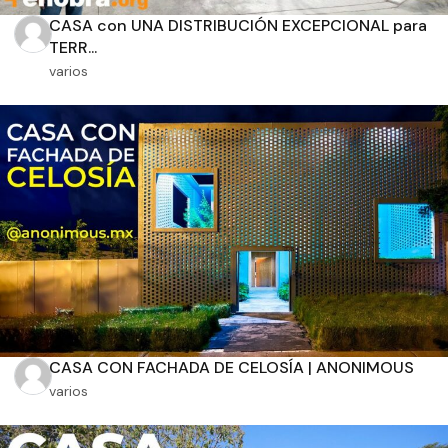
CASA con UNA DISTRIBUCIÓN EXCEPCIONAL para
TERR...
varios
Orientación solar
Dimensiones
m2 de construcción
m2 de terreno
CASA CON FACHADA DE CELOSÍA | ANONIMOUS
varios