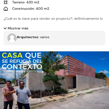
Terreno: 430 m2
Construcción: 400 m2
¿Cuál es la clave para vender un proyecto?, definitivamente lo
principal es que esté bien diseñado, una prueba de esto es
Mostrar más
Casa Arecas 20 en Residencial Lagos del Sol la cual se vendió
Arquitectos:
varios
en Preventa, cuenta con espacios amplios y cómodos para
una familia, en los acabados destaca el piso de Mármol
Travertino y las Carpinterías de Tzalam.
Filtros
Tipo de obra
Estado
Recamaras
Baños