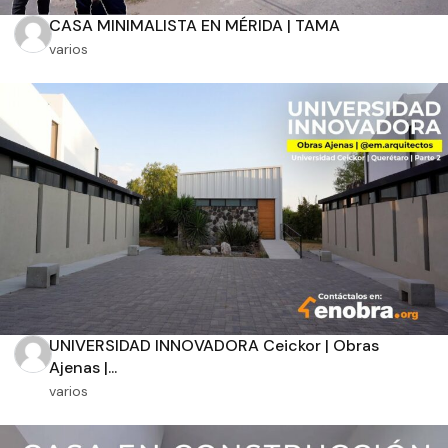
CASA MINIMALISTA EN MÉRIDA | TAMA
varios
Orientación solar
Dimensiones
m2 de construcción
UNIVERSIDAD INNOVADORA Ceickor | Obras
m2 de terreno
Ajenas |...
varios