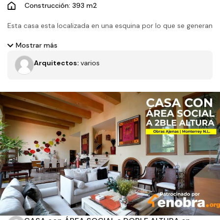
Construcción: 393 m2
Esta casa esta localizada en una esquina por lo que se generan
tres fachadas, una de ellas con un jardín privado con
Mostrar más
vegetación endémica que crea un ambiente fresco con
Arquitectos:
varios
ventilación cruzada a la vivienda.
Filtros
Tipo de obra
Estado
Recamaras
Baños