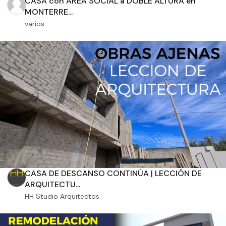
CASA con ÁREA SOCIAL a DOBLE ALTURA en
MONTERRE...
varios
Orientación solar
Dimensiones
m2 de construcción
m2 de terreno
CASA DE DESCANSO CONTINÚA | LECCIÓN DE
ARQUITECTU...
HH Studio Arquitectos