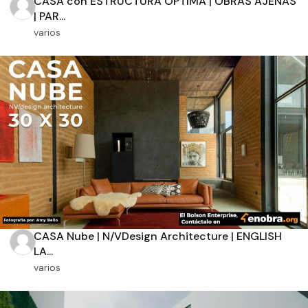
CASA con ESTRUCTURA ÓPTIMA | OBRAS AJENAS
| PAR...
varios
Orientación solar
Dimensiones
m2 de construcción
m2 de terreno
CASA Nube | N/VDesign Architecture | ENGLISH
LA...
varios