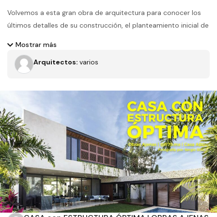
Volvemos a esta gran obra de arquitectura para conocer los
últimos detalles de su construcción, el planteamiento inicial de
este proyecto era una casa de 1 sola planta sin ningún escalón
Mostrar más
para comodidad del cliente, por lo que se decide generar una
Arquitectos:
varios
gran rampa de acceso vehicular y nivelar el terreno a la altura
adecuada para lograr esta gran pieza
Filtros
Tipo de obra
Estado
Recamaras
Baños