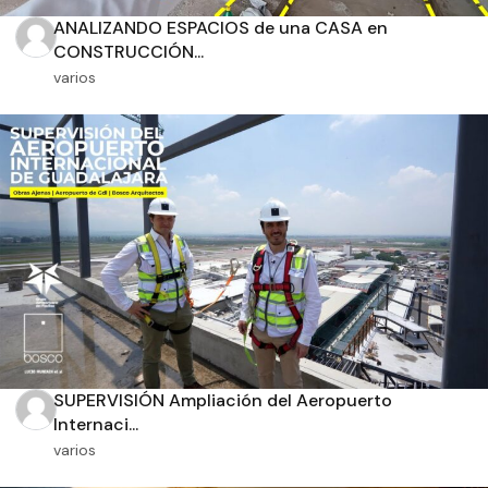
Recamaras
Baños
ANALIZANDO ESPACIOS de una CASA en
CONSTRUCCIÓN...
varios
Orientación solar
Dimensiones
m2 de construcción
m2 de terreno
SUPERVISIÓN Ampliación del Aeropuerto
Internaci...
varios