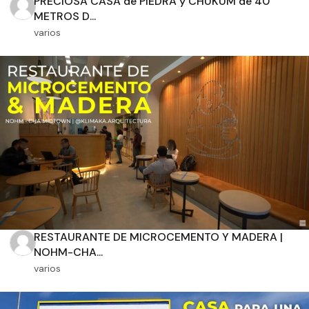
PRECIOSA CASA de PIEDRA y CHUKUM de 40
METROS D...
varios
Orientación solar
Dimensiones
m2 de construcción
RESTAURANTE DE MICROCEMENTO Y MADERA |
m2 de terreno
NOHM-CHA...
varios