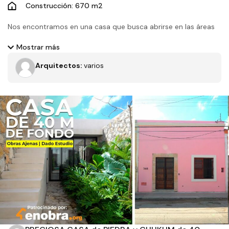
Construcción: 670 m2
Nos encontramos en una casa que busca abrirse en las áreas
más importantes buscando la vista hacia el campo de golf que
Mostrar más
colinda con el terreno, también se cierra estratégicamente al
Arquitectos:
varios
sur-poniente una de las orientaciones donde el impacto solar
es más fuerte, en la materialidad encontraremos desde
concreto blanco aparente hasta mármoles travertino
Filtros
Tipo de obra
Estado
Recamaras
Baños