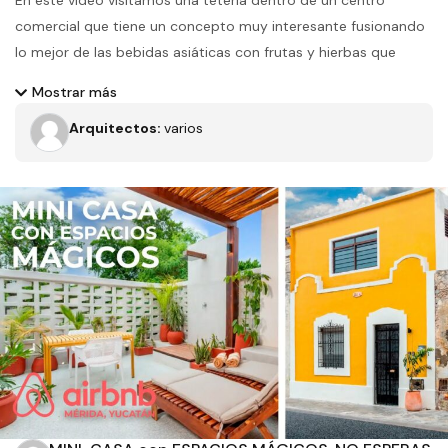
En este video visitamos una tetería dentro de un centro
comercial que tiene un concepto muy interesante fusionando
lo mejor de las bebidas asiáticas con frutas y hierbas que
crecen en México. EL espacio busca una limpieza y sencillez
Mostrar más
con lo cual se logre transmitir una tranquilidad a los usuarios.
Arquitectos:
varios
Proyector realizado por: @klimaka.arquitectura
Filtros
Tipo de obra
Estado
Recamaras
Baños