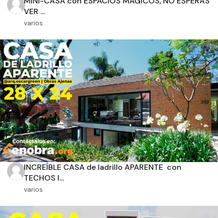
MINI-CASA con ESPACIOS MÁGICOS, NO ESPERAS
VER ...
varios
Orientación solar
Dimensiones
m2 de construcción
INCREÍBLE CASA de ladrillo APARENTE con
m2 de terreno
TECHOS I...
varios