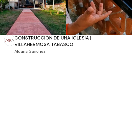
Dimensiones
Mensaje
CONSTRUCCION DE UNA IGLESIA |
m2 de construcción
VILLAHERMOSA TABASCO
Aldana Sanchez
m2 de terreno
Enviar mensaje
Aplicar filtros