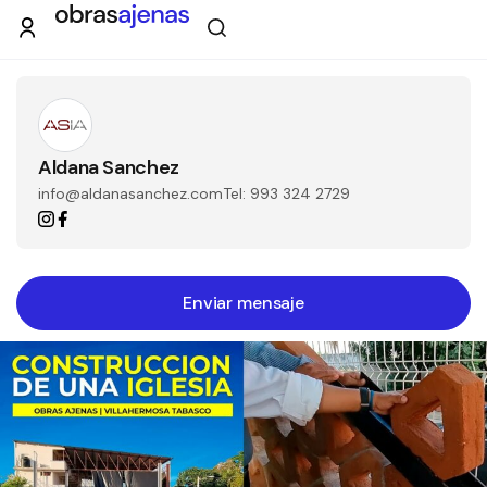
Filtros
Aldana Sanchez
info@aldanasanchez.com
Tel: 993 324 2729
Tipo de obra
Estado
Envía un mensaje
Enviar mensaje
Recamaras
Baños
Nombre
Orientación solar
Correo electrónico