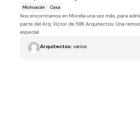
Tipo de obra
Michoacán
Casa
Nos encontramos en Morelia una vez más, para admir
parte del Arq. Victor de 58K Arquitectos. Una remo
especial
Recamaras
Arquitectos:
varios
Orientación solar
Dimensiones