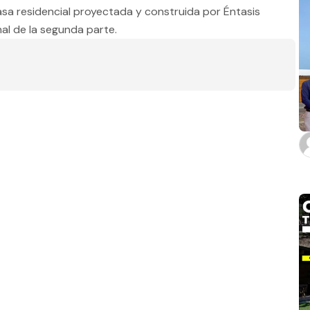
sa residencial proyectada y construida por Éntasis
Estado
nal de la segunda parte.
Baños
m2 de construcción
m2 de terreno
Aplicar filtros