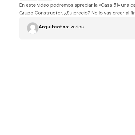
En este video podremos apreciar la «Casa 51» una ca
Tipo de obra
Grupo Constructor. ¿Su precio? No lo vas creer al fi
Arquitectos:
varios
Recamaras
Orientación solar
Dimensiones