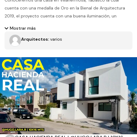
Conoceremos una casa en Villahermosa, Tabasco la cual
cuenta con una medalla de Oro en la Bienal de Arquitectura
2019, el proyecto cuenta con una buena iluminación, un
manejo equilibrado de materiales entre piedras y madera y
Mostrar más
gran amplitud
Arquitectos:
varios
Filtros
Tipo de obra
Estado
Recamaras
Baños