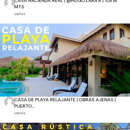
CASA HACIENDA REAL | @HUGO.LARA.R | 10X16
MTS
varios
Orientación solar
Dimensiones
m2 de construcción
m2 de terreno
CASA DE PLAYA RELAJANTE | OBRAS AJENAS |
PUERTO...
varios