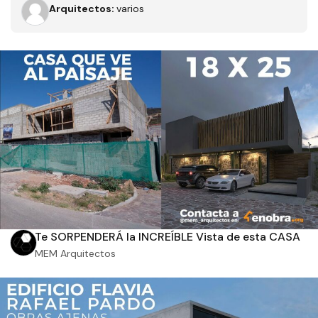
Arquitectos:
varios
Filtros
Tipo de obra
Estado
Te SORPENDERÁ la INCREÍBLE Vista de esta CASA
MEM Arquitectos
Recamaras
Baños