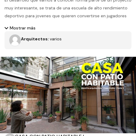
El desarrollo que vamos a conocer forma parte de un proyecto
muy interesante, se trata de una escuela de alto rendimiento
deportivo para jovenes que quieren convertirse en jugadores
de futbol profesional y no abandonar sus estudios, el modelo
Mostrar más
de preparatoria es el que vamos a conocer el día de hoy
Arquitectos:
varios
Filtros
Tipo de obra
Estado
Recamaras
Baños