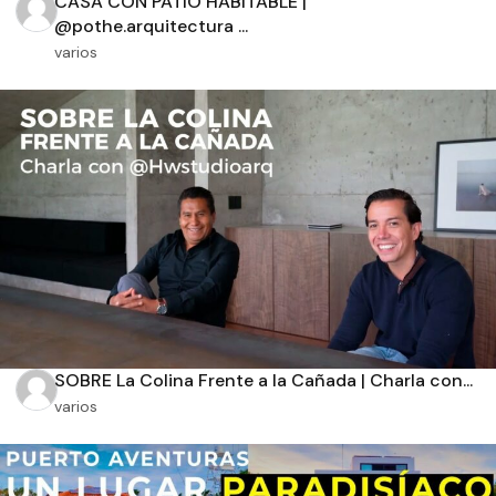
CASA CON PATIO HABITABLE |
@pothe.arquitectura ...
varios
Orientación solar
Dimensiones
m2 de construcción
m2 de terreno
SOBRE La Colina Frente a la Cañada | Charla con...
varios