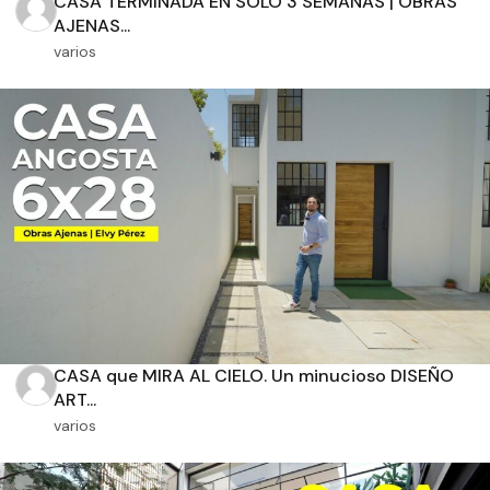
CASA TERMINADA EN SOLO 3 SEMANAS | OBRAS
AJENAS...
varios
Orientación solar
Dimensiones
m2 de construcción
CASA que MIRA AL CIELO. Un minucioso DISEÑO
m2 de terreno
ART...
varios