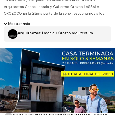
En esta serie , 2 arquitectos analizamos la obra de los
Arquitectos Carlos Lassala y Guillermo Orozco LASSALA +
OROZOCO En la última parte de la serie , escuchamos a los
autores LASSALA + OROZCO Arq. Guillermo Orozco y Arq.
Mostrar más
Carlos Lassala describir las intenciones detrás de su proyecto.
Arquitectos:
Lassala + Orozco arquitectura
como un regalo de los arquitectos LASSALA + OROZCO, les
compartimos las plantas y renders del proyecto: esperemos
puedan aprender y hacer buen uso del material.
https://www.dropbox.com/sh/ypk68wsih03wkiv/AAB9C4_QQjAl
Filtros
7a?dl=0
Moderno
Tipo de obra
Estado
Recamaras
Baños