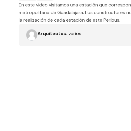
En este video visitamos una estación que correspon
Tipo de obra
metropolitana de Guadalajara. Los constructores no
la realización de cada estación de este Peribus.
Recamaras
Arquitectos:
varios
Orientación solar
Dimensiones