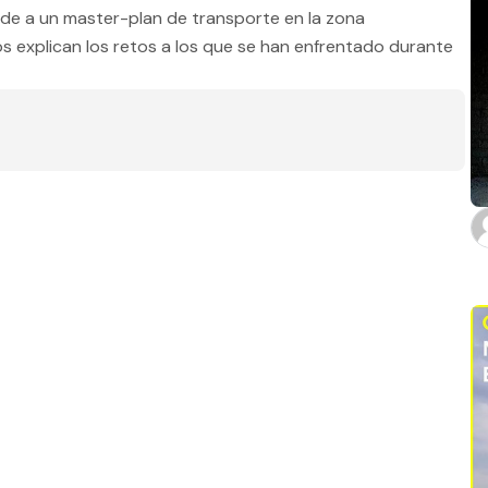
de a un master-plan de transporte en la zona
Estado
s explican los retos a los que se han enfrentado durante
Baños
m2 de construcción
m2 de terreno
Aplicar filtros