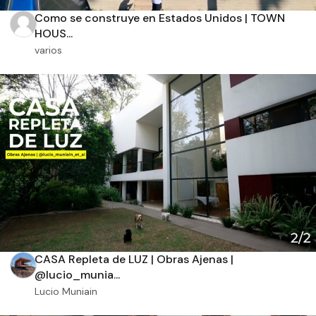
Recamaras
Baños
Como se construye en Estados Unidos | TOWN
HOUS...
varios
Orientación solar
Dimensiones
m2 de construcción
m2 de terreno
CASA Repleta de LUZ | Obras Ajenas |
@lucio_munia...
Lucio Muniain