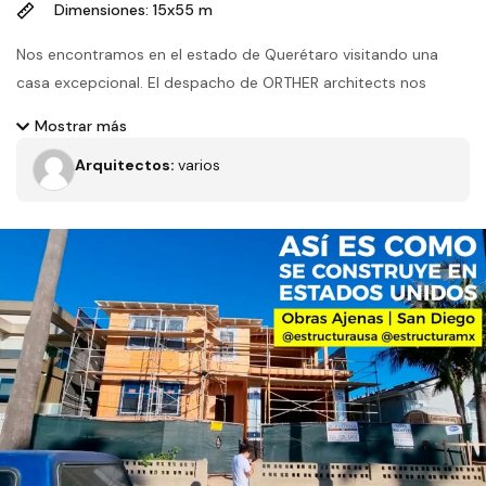
Dimensiones: 15x55 m
Nos encontramos en el estado de Querétaro visitando una
casa excepcional. El despacho de ORTHER architects nos
muestra su obra que fusiona elegancia, lujo y calidad en cada
Mostrar más
espacio. Desde el sótano hasta la planta alta iremos
Arquitectos:
varios
descubriendo habitaciones con materiales de alta calidad y
excelente mano de obra como lo son la cochera para
coleccionar autos, una escalera helicoidal y la alberca con
cascada incluida
Filtros
Tipo de obra
Estado