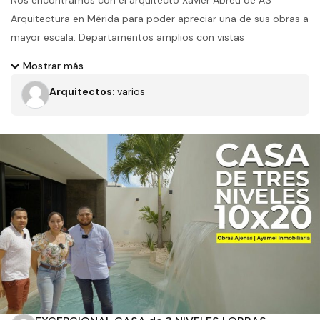
Nos encontramos con el arquitecto Xavier Abreu de AS
Arquitectura en Mérida para poder apreciar una de sus obras a
mayor escala. Departamentos amplios con vistas
espectaculares mimetizados en un conjunto espectacular
Mostrar más
Arquitectos:
varios
Filtros
Tipo de obra
Estado
Recamaras
Baños