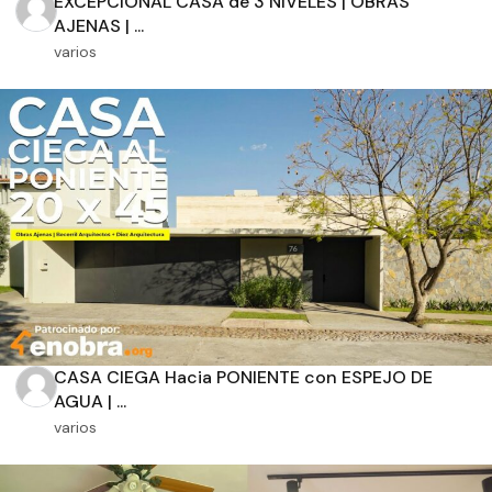
EXCEPCIONAL CASA de 3 NIVELES | OBRAS
AJENAS | ...
varios
Orientación solar
Dimensiones
m2 de construcción
CASA CIEGA Hacia PONIENTE con ESPEJO DE
m2 de terreno
AGUA | ...
varios