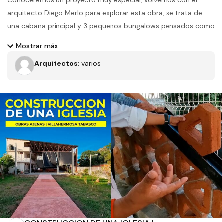
Conoceremos un proyecto muy especial, volvemos con el
arquitecto Diego Merlo para explorar esta obra, se trata de
una cabaña principal y 3 pequeños bungalows pensados como
TIPIS para ser usados los fines de semana.
Mostrar más
Arquitectos:
varios
Filtros
Tipo de obra
Estado
Recamaras
Baños