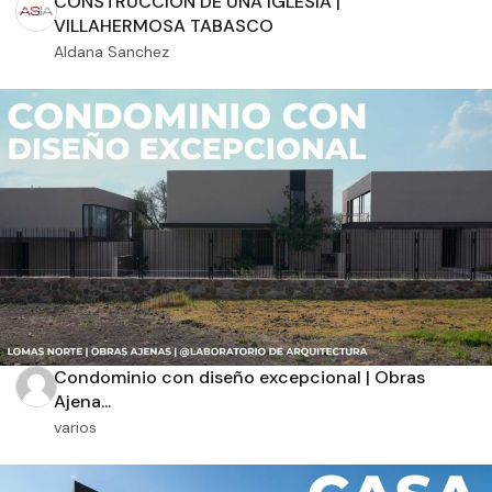
CONSTRUCCION DE UNA IGLESIA |
VILLAHERMOSA TABASCO
Aldana Sanchez
Orientación solar
Dimensiones
m2 de construcción
Condominio con diseño excepcional | Obras
m2 de terreno
Ajena...
varios