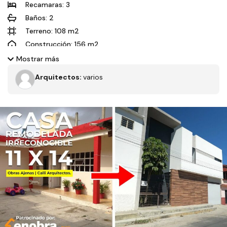
Recamaras: 3
Baños: 2
Terreno: 108 m2
Construcción: 156 m2
Dimensiones: 6x18 m
Mostrar más
Orientación solar: Sur
Arquitectos:
varios
Nos encontramos en una pequeña vivienda en venta, con tan
sólo 6 metros en una distribución óptima los arquitectos
logran darle al próximo usuario 3 recámaras y espacios
Filtros
cómodos, la vivienda trata de cerrarse al exterior lo más
posible, teniendo la ventilación de la misma de manera muy
inteligente
Tipo de obra
Estado
Recamaras
Baños