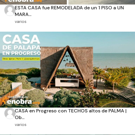
ESTA CASA fue REMODELADA de un 1 PISO a UN
MARA...
varios
Orientación solar
Dimensiones
m2 de construcción
m2 de terreno
CASA en Progreso con TECHOS altos de PALMA |
Ob...
varios