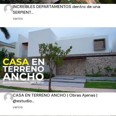
INCREÍBLES DEPARTAMENTOS dentro de una
SERPIENT...
varios
Orientación solar
Dimensiones
m2 de construcción
m2 de terreno
CASA EN TERRENO ANCHO | Obras Ajenas |
@estudio...
varios