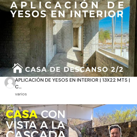
Aplicar filtros
APLICACIÓN DE YESOS EN INTERIOR | 13X22 MTS |
C...
varios