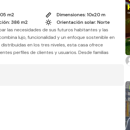
Estado
205 m2
Dimensiones: 10x20 m
ción: 386 m2
Orientación solar: Norte
ar las necesidades de sus futuros habitantes y las
Baños
combina lujo, funcionalidad y un enfoque sostenible en
distribuidas en los tres niveles, esta casa ofrece
entes perfiles de clientes y usuarios. Desde familias
edor, esta casa se adapta a diferentes estilos de vida.
riores fue cuidadosa. En el interior, se optó por
e en el exterior, se eligió chukum y puertas de aluminio,
stos de mantenimiento. Cada rincón de esta casa fue
m2 de construcción
m2 de terreno
 de vida diurna, bañados en luz natural, hasta las áreas
ndar comodidad y placer.
Aplicar filtros