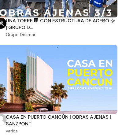
UNA TORRE 🏢 CON ESTRUCTURA DE ACERO 🔩
| GRUPO D...
Grupo Desmar
CASA EN PUERTO CANCÚN | OBRAS AJENAS |
SANZPONT
varios