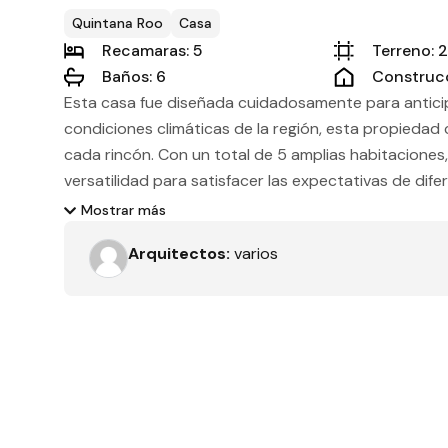
Tipo de obra
Quintana Roo
Casa
Recamaras: 5
Terreno: 
Baños: 6
Construc
Esta casa fue diseñada cuidadosamente para anticip
Recamaras
condiciones climáticas de la región, esta propiedad 
cada rincón. Con un total de 5 amplias habitaciones, 
versatilidad para satisfacer las expectativas de difer
Orientación solar
numerosas hasta parejas que buscan un espacio acog
Mostrar más
Su elección de materiales tanto interiores como exte
Arquitectos:
varios
materiales como madera, mármol y vidrio, mientras qu
para garantizar una mayor durabilidad y reducir co
Dimensiones
planeado con atención al detalle. Desde los espacios
de entretenimiento, todo ha sido diseñado para bri