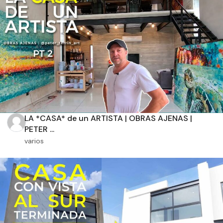
Aplicar filtros
LA *CASA* de un ARTISTA | OBRAS AJENAS |
PETER ...
varios