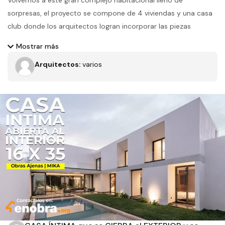
Volvemos a este gran complejo habitacional lleno de
sorpresas, el proyecto se compone de 4 viviendas y una casa
club donde los arquitectos logran incorporar las piezas
arquitectónicas dentro de un paisaje ya establecido, con
Mostrar más
implementación de una excelente jardinería y el uso de
Arquitectos:
varios
materiales naturales, hacen parecer que estas bellas casas
siempre estuvieron en el terreno.
Filtros
Tipo de obra
Estado
Recamaras
Baños