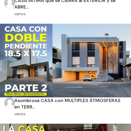
CASA ÍNTIMA que se CIERRA al EXTERIOR y se
ABRE...
varios
Orientación solar
Dimensiones
m2 de construcción
Asombrosa CASA con MULTIPLES ÁTMOSFERAS
m2 de terreno
en TERR...
varios