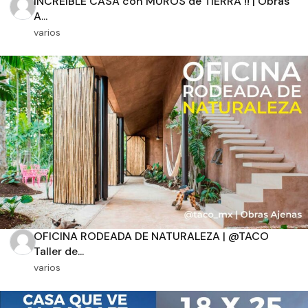
INCREIBLE CASA con MUROS de TIERRA !! | Obras
A...
varios
Orientación solar
Dimensiones
m2 de construcción
m2 de terreno
OFICINA RODEADA DE NATURALEZA | @TACO
Taller de...
varios