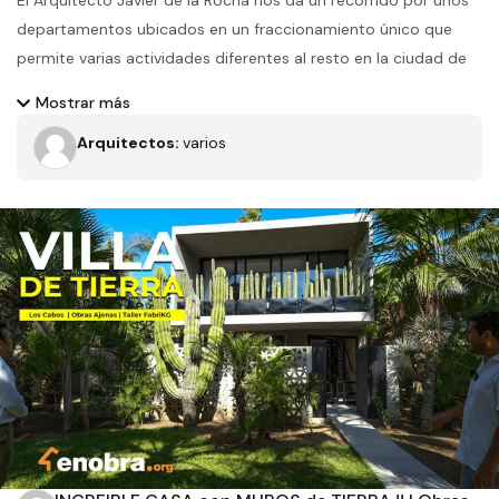
El Arquitecto Javier de la Rocha nos da un recorrido por unos
departamentos ubicados en un fraccionamiento único que
permite varias actividades diferentes al resto en la ciudad de
Queretaro, donde podemos analizar como es el proceso de
Mostrar más
contrucción de cada uno de los departamentos y como
Arquitectos:
varios
podemos tener un buen espacio habitable.
Filtros
Tipo de obra
Estado
Recamaras
Baños