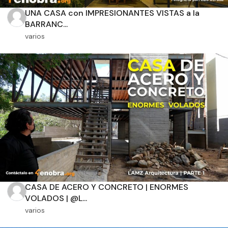
Recamaras
Baños
cuidadosamente seleccionados que combinan con el
UNA CASA con IMPRESIONANTES VISTAS a la
ambiente natural, creando una conexión inigualable entre el
BARRANC...
interior y el exterior.
varios
Orientación solar
Dimensiones
m2 de construcción
m2 de terreno
CASA DE ACERO Y CONCRETO | ENORMES
VOLADOS | @L...
varios