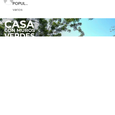
POPUL...
varios
A ESTA CASA la PROTEGE un GRAN MURO VERDE
| Obra...
varios