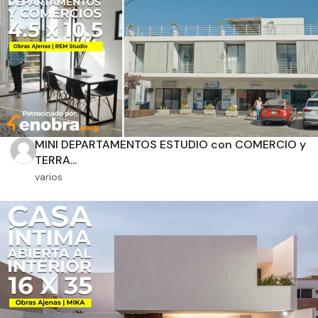
Orientación solar
Dimensiones
m2 de construcción
MINI DEPARTAMENTOS ESTUDIO con COMERCIO y
TERRA...
varios
m2 de terreno
Aplicar filtros