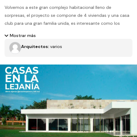
Volvemos a este gran complejo habitacional lleno de
sorpresas, el proyecto se compone de 4 viviendas y una casa
club para una gran familia unida, es interesante como los
arquitectos logran incorporar las piezas arquitectónicas
Mostrar más
dentro de un paisaje ya establecido, con implementación de
Arquitectos:
varios
una excelente jardinería y el uso de materiales naturales, hacen
parecer que estas bellas casas siempre estuvieron en el
terreno.
Filtros
Tipo de obra
Estado
Recamaras
Baños