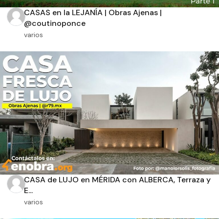
CASAS en la LEJANÍA | Obras Ajenas |
@coutinoponce
varios
Orientación solar
Dimensiones
m2 de construcción
m2 de terreno
CASA de LUJO en MÉRIDA con ALBERCA, Terraza y
E...
varios