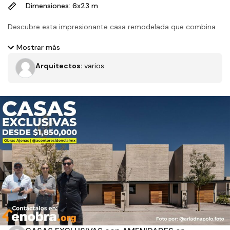
Dimensiones: 6x23 m
Descubre esta impresionante casa remodelada que combina
elementos en blanco, negro y ladrillo en su fachada, creando
Mostrar más
un contraste único. Adéntrate en sus espacios interiores y
Arquitectos:
varios
maravíllate con el encanto de los pisos de pasta, que le dan un
toque distintivo. Ubicada en una colonia tradicional con una
excelente ubicación en la ciudad, esta casa ha sido
meticulosamente diseñada con remates de buen gusto y una
Filtros
implementación armoniosa de la naturaleza. ¡Acompáñanos en
este recorrido y descubre el equilibrio perfecto entre lo clásico
y lo contemporáneo en cada rincón de esta casa única!»
Tipo de obra
Estado
Recamaras
Baños