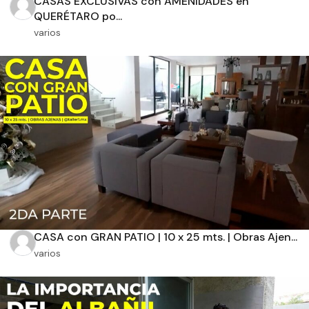
CASAS EXCLUSIVAS con AMENIDADES en
QUERÉTARO po...
varios
Orientación solar
Dimensiones
m2 de construcción
m2 de terreno
CASA con GRAN PATIO | 10 x 25 mts. | Obras Ajen...
varios