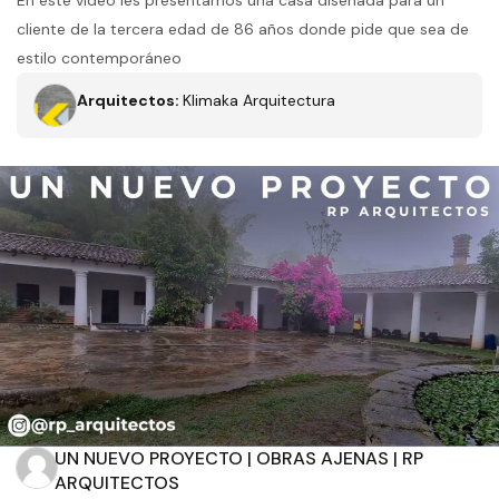
En este video les presentamos una casa diseñada para un
cliente de la tercera edad de 86 años donde pide que sea de
estilo contemporáneo
Arquitectos:
Klimaka Arquitectura
Filtros
Tipo de obra
Estado
UN NUEVO PROYECTO | OBRAS AJENAS | RP
Recamaras
Baños
ARQUITECTOS