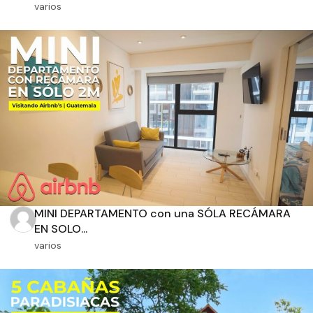
varios
Orientación solar
Dimensiones
m2 de construcción
MINI DEPARTAMENTO con una SÓLA RECÁMARA
m2 de terreno
EN SOLO...
varios