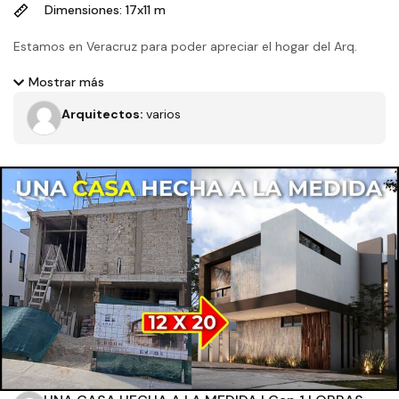
Dimensiones: 17x11 m
Estamos en Veracruz para poder apreciar el hogar del Arq.
Carlos Pavón, con desniveles muy marcados a lo largo del
Mostrar más
terreno y con grandes planes a futuro para esta casa única.
Arquitectos:
varios
Filtros
Tipo de obra
Estado
Recamaras
Baños