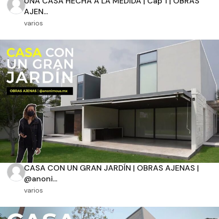
UNA CASA HECHA A LA MEDIDA | Cap 1 | OBRAS
AJEN...
varios
Orientación solar
Dimensiones
m2 de construcción
m2 de terreno
CASA CON UN GRAN JARDÍN | OBRAS AJENAS |
@anoni...
varios