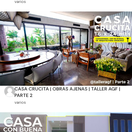
varios
Orientación solar
Dimensiones
m2 de construcción
CASA CRUCITA | OBRAS AJENAS | TALLER AGF |
PARTE 2
m2 de terreno
varios