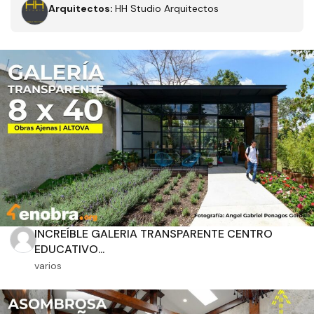
Arquitectos:
HH Studio Arquitectos
Filtros
Tipo de obra
Estado
INCREÍBLE GALERIA TRANSPARENTE CENTRO
EDUCATIVO...
Recamaras
Baños
varios