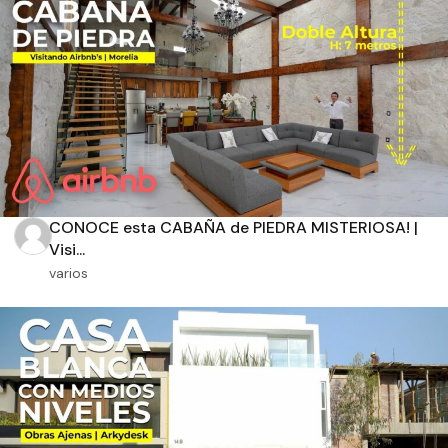
Orientación solar
Dimensiones
m2 de construcción
CONOCE esta CABAÑA de PIEDRA MISTERIOSA! |
Visi...
varios
m2 de terreno
Aplicar filtros