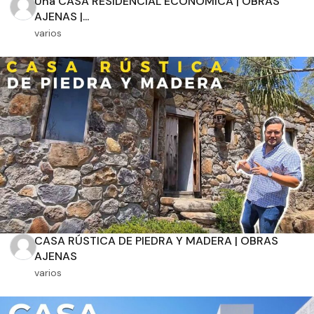
Una CASA RESIDENCIAL ECONÓMICA | OBRAS
AJENAS |...
varios
Orientación solar
Dimensiones
m2 de construcción
m2 de terreno
CASA RÚSTICA DE PIEDRA Y MADERA | OBRAS
AJENAS
varios