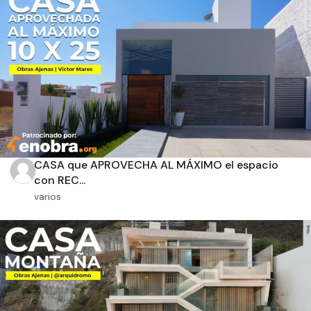
Aplicar filtros
CASA que APROVECHA AL MÁXIMO el espacio
con REC...
varios