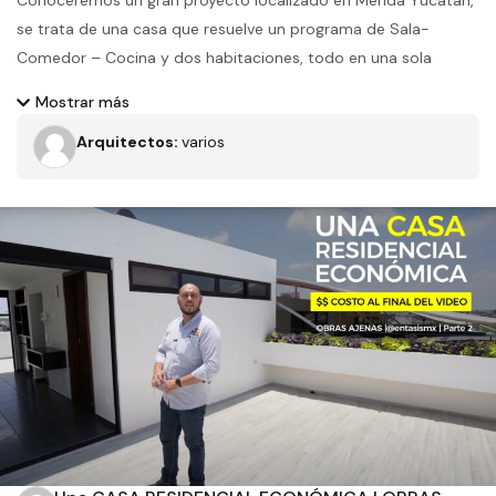
Conoceremos un gran proyecto localizado en Mérida Yucatán,
se trata de una casa que resuelve un programa de Sala-
Comedor – Cocina y dos habitaciones, todo en una sola
planta, con la adición del área de servicio en un bloque de
Mostrar más
planta alta, el proyecto cuenta con ventilación cruzada y abre
Arquitectos:
varios
sus vistas hacia donde conviene según el espacio
correspondiente.
Filtros
Tipo de obra
Estado
Recamaras
Baños