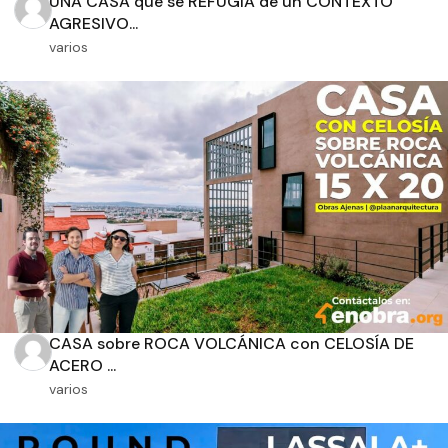
UNA CASA que se REFUGIA de un CONTEXTO
AGRESIVO...
varios
Orientación solar
Dimensiones
m2 de construcción
CASA sobre ROCA VOLCÁNICA con CELOSÍA DE
m2 de terreno
ACERO ...
varios