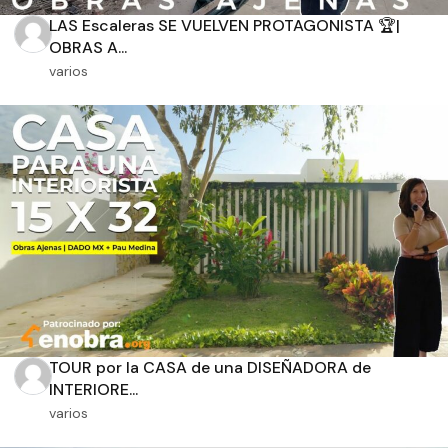
Recamaras
Baños
LAS Escaleras SE VUELVEN PROTAGONISTA 🏆|
OBRAS A...
varios
Orientación solar
Dimensiones
m2 de construcción
m2 de terreno
TOUR por la CASA de una DISEÑADORA de
INTERIORE...
varios