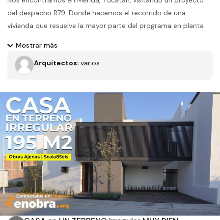
Nos encontramos en Mérida, Yucatán, visitando un proyecto
del despacho R79. Donde hacemos el recorrido de una
vivienda que resuelve la mayor parte del programa en planta
baja, buscando un funcionamiento muy práctico, de trayectos
Mostrar más
cortos y esfuerzos mínimos. La casa se concibe como una
Arquitectos:
varios
gran terraza logrando una vista continua hacia los diferentes
jardines.
Filtros
Tipo de obra
Estado
Recamaras
Baños