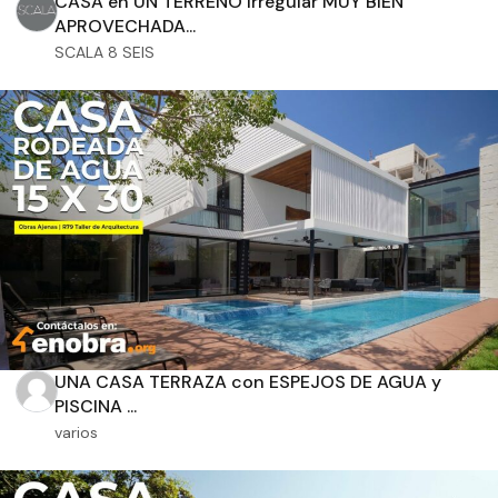
CASA en UN TERRENO Irregular MUY BIEN
APROVECHADA...
SCALA 8 SEIS
Orientación solar
Dimensiones
m2 de construcción
UNA CASA TERRAZA con ESPEJOS DE AGUA y
m2 de terreno
PISCINA ...
varios