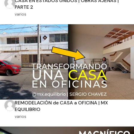
CASA EN ESTADOS UNIDOS | OBRAS AJENAS |
PARTE 2
varios
Orientación solar
Dimensiones
m2 de construcción
REMODELACIÓN de CASA a OFICINA | MX
m2 de terreno
EQUILIBRIO
varios