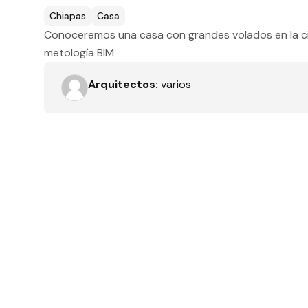
Tipo de obra
Chiapas
Casa
Conoceremos una casa con grandes volados en la ci
metología BIM
Recamaras
Arquitectos:
varios
Orientación solar
Dimensiones