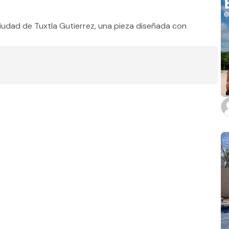
Estado
udad de Tuxtla Gutierrez, una pieza diseñada con
Baños
m2 de construcción
m2 de terreno
Aplicar filtros