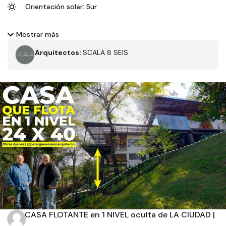
Orientación solar: Sur
Nos encontramos en Morelia, Michoacán viendo una casa del
Mostrar más
Arq. Francisco Bucio con grandes espacios cómodos y una
Arquitectos:
SCALA 8 SEIS
buena orientación a su favor. CASA EN VENTA $3,250,000.00
Familiar
Hermosas vistas
Moderno
Filtros
Tipo de obra
Estado
CASA FLOTANTE en 1 NIVEL oculta de LA CIUDAD |
Recamaras
Baños
...