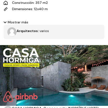
Construcción: 357 m2
Dimensiones: 12x40 m
Conoceremos una casa localizada en Cancún cuyo objetivo es
Mostrar más
cerrarse del exterior para abrirse en el interior, esto se logra
Arquitectos:
varios
gracias a la cantidad de vegetación que existe en los espacios
de la casa junto con una gran ventilación. Una mezcla de
materiales entre piedras, chukum y otros acabados aparentes
logran darle un carácter muy especial a esta vivienda. Terreno
de 12 x 40 mts, irregular 450 mts2 357 m2 de construcción
Filtros
Tipo de obra
Estado
Recamaras
Baños