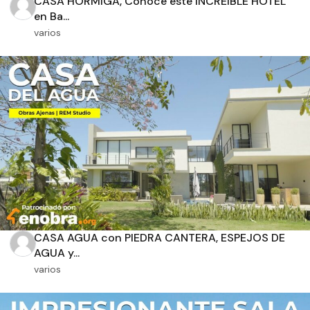
CASA HORMIGA, Conoce este INCREÍBLE HOTEL
en Ba...
varios
Orientación solar
Dimensiones
m2 de construcción
CASA AGUA con PIEDRA CANTERA, ESPEJOS DE
m2 de terreno
AGUA y...
varios