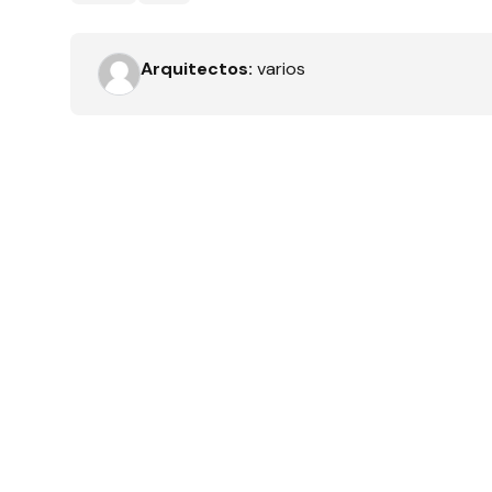
Tipo de obra
Arquitectos:
varios
Recamaras
Orientación solar
Dimensiones