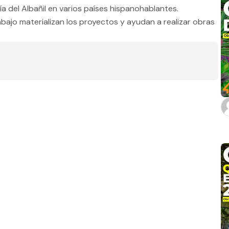
Día del Albañil en varios países hispanohablantes.
Estado
ajo materializan los proyectos y ayudan a realizar obras
Baños
m2 de construcción
m2 de terreno
Aplicar filtros