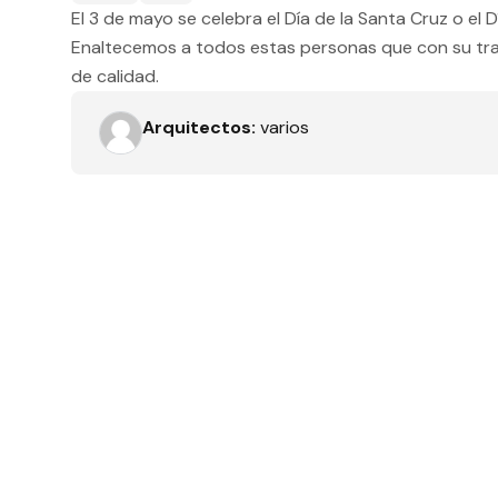
El 3 de mayo se celebra el Día de la Santa Cruz o el 
Tipo de obra
Enaltecemos a todos estas personas que con su trab
de calidad.
Recamaras
Arquitectos:
varios
Orientación solar
Dimensiones